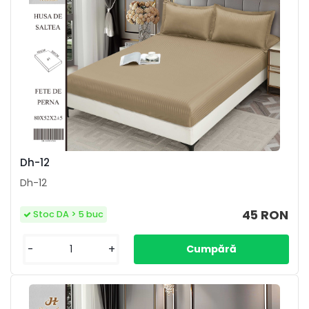
Dh-12
Dh-12
45 RON
Stoc DA > 5 buc
-
+