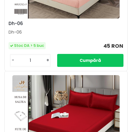
Dh-06
Dh-06
45 RON
Stoc DA > 5 buc
-
+