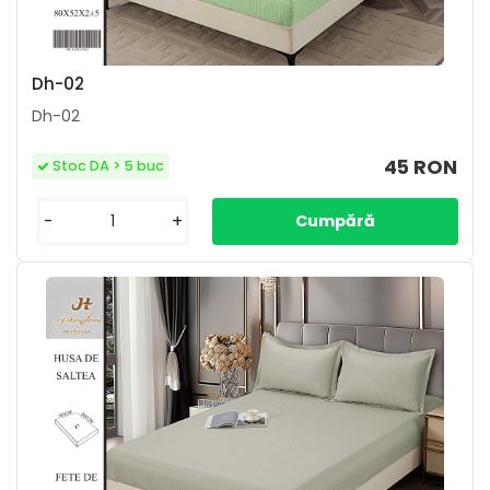
Dh-02
Dh-02
45 RON
Stoc DA > 5 buc
-
+