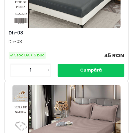
Dh-08
Dh-08
45 RON
Stoc DA > 5 buc
-
+