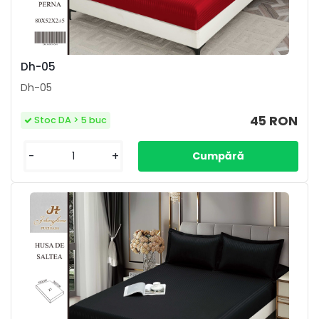
Dh-05
Dh-05
45 RON
Stoc DA > 5 buc
-
+