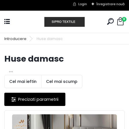
Login
Înregistrare nouă
0
Introducere
Huse damasc
Huse damasc
Cel mai ieftin
Cel mai scump