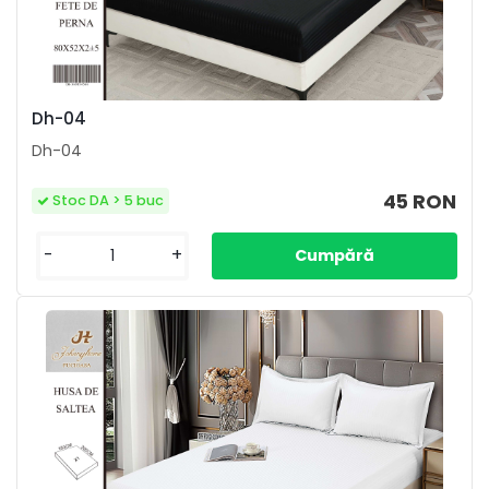
Dh-04
Dh-04
45 RON
Stoc DA > 5 buc
-
+