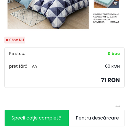
Stoc NU
Pe stoc:
0 buc
60 RON
71 RON
Specificaţie completă
Pentru descărcare